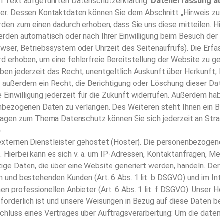
 Text aufgeführten Datenschutzerklärung.
Datenerfassung au
er. Dessen Kontaktdaten können Sie dem Abschnitt „Hinweis zur 
n zum einen dadurch erhoben, dass Sie uns diese mitteilen. Hier
erden automatisch oder nach Ihrer Einwilligung beim Besuch de
rowser, Betriebssystem oder Uhrzeit des Seitenaufrufs). Die Erf
ird erhoben, um eine fehlerfreie Bereitstellung der Website zu 
ben jederzeit das Recht, unentgeltlich Auskunft über Herkunft
außerdem ein Recht, die Berichtigung oder Löschung dieser Date
e Einwilligung jederzeit für die Zukunft widerrufen. Außerdem
enbezogenen Daten zu verlangen. Des Weiteren steht Ihnen ein 
Fragen zum Thema Datenschutz können Sie sich jederzeit an Str
)
externen Dienstleister gehostet (Hoster). Die personenbezogene
 Hierbei kann es sich v. a. um IP-Adressen, Kontaktanfragen, 
ge Daten, die über eine Website generiert werden, handeln. De
n und bestehenden Kunden (Art. 6 Abs. 1 lit. b DSGVO) und im Int
n professionellen Anbieter (Art. 6 Abs. 1 lit. f DSGVO). Unser H
 erforderlich ist und unsere Weisungen in Bezug auf diese Daten 
chluss eines Vertrages über Auftragsverarbeitung: Um die dat