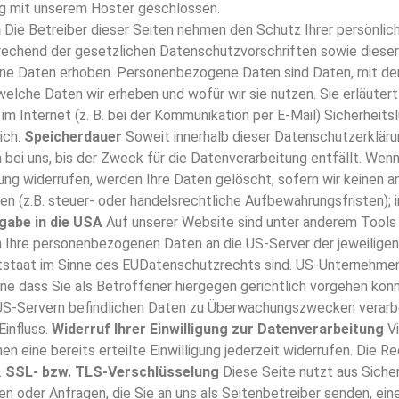
ung mit unserem Hoster geschlossen.
n
Die Betreiber dieser Seiten nehmen den Schutz Ihrer persönlich
echend der gesetzlichen Datenschutzvorschriften sowie dieser
 Daten erhoben. Personenbezogene Daten sind Daten, mit denen
welche Daten wir erheben und wofür wir sie nutzen. Sie erläute
im Internet (z. B. bei der Kommunikation per E-Mail) Sicherheits
ich.
Speicherdauer
Soweit innerhalb dieser Datenschutzerkläru
bei uns, bis der Zweck für die Datenverarbeitung entfällt. Wen
ng widerrufen, werden Ihre Daten gelöscht, sofern wir keinen and
 (z.B. steuer- oder handelsrechtliche Aufbewahrungsfristen); i
gabe in die USA
Auf unserer Website sind unter anderem Tools
en Ihre personenbezogenen Daten an die US-Server der jeweilig
rittstaat im Sinne des EUDatenschutzrechts sind. US-Unternehme
e dass Sie als Betroffener hiergegen gerichtlich vorgehen kön
 US-Servern befindlichen Daten zu Überwachungszwecken verarbe
Einfluss.
Widerruf Ihrer Einwilligung zur Datenverarbeitung
Vi
nnen eine bereits erteilte Einwilligung jederzeit widerrufen. Die
.
SSL- bzw. TLS-Verschlüsselung
Diese Seite nutzt aus Siche
gen oder Anfragen, die Sie an uns als Seitenbetreiber senden, ei