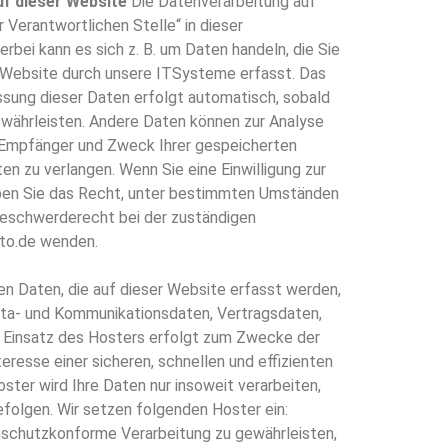
f dieser Website
Die Datenverarbeitung auf
Verantwortlichen Stelle“ in dieser
bei kann es sich z. B. um Daten handeln, die Sie
r Website durch unsere ITSysteme erfasst. Das
assung dieser Daten erfolgt automatisch, sobald
gewährleisten. Andere Daten können zur Analyse
, Empfänger und Zweck Ihrer gespeicherten
n zu verlangen. Wenn Sie eine Einwilligung zur
 haben Sie das Recht, unter bestimmten Umständen
Beschwerderecht bei der zuständigen
ato.de wenden.
n Daten, die auf dieser Website erfasst werden,
Meta- und Kommunikationsdaten, Vertragsdaten,
r Einsatz des Hosters erfolgt zum Zwecke der
eresse einer sicheren, schnellen und effizienten
oster wird Ihre Daten nur insoweit verarbeiten,
befolgen. Wir setzen folgenden Hoster ein:
enschutzkonforme Verarbeitung zu gewährleisten,