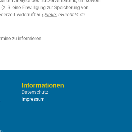
isierten Analyse des Nutzerverhaltens, um sowohl
. B. eine Einwilligung zur Speicherung von
jederzeit widerrufbar.
Quelle:
eRecht24.de
mine zu informieren.
Informationen
Datenschutz
Impressum
e
ln