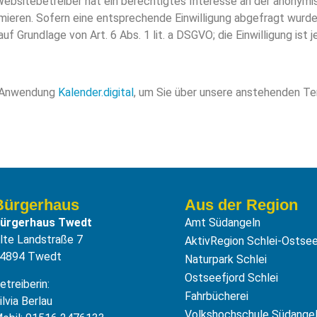
r Websitebetreiber hat ein berechtigtes Interesse an der anonym
eren. Sofern eine entsprechende Einwilligung abgefragt wurde (z
uf Grundlage von Art. 6 Abs. 1 lit. a DSGVO; die Einwilligung ist 
r Anwendung
Kalender.digital
, um Sie über unsere anstehenden Ter
Bürgerhaus
Aus der Region
ürgerhaus Twedt
Amt Südangeln
lte Landstraße 7
AktivRegion Schlei-Ostse
4894 Twedt
Naturpark Schlei
Ostseefjord Schlei
etreiberin:
Fahrbücherei
ilvia Berlau
Volkshochschule Südange