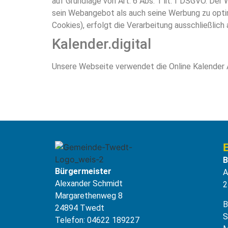
auf Grundlage von Art. 6 Abs. 1 lit. f DSGVO. De
sein Webangebot als auch seine Werbung zu optimi
Cookies), erfolgt die Verarbeitung ausschließlich a
Kalender.digital
Unsere Webseite verwendet die Online Kalende
B
Bürgermeister
A
Alexander Schmidt
2
Margarethenweg 8
B
24894 Twedt
S
Telefon: 04622 189227