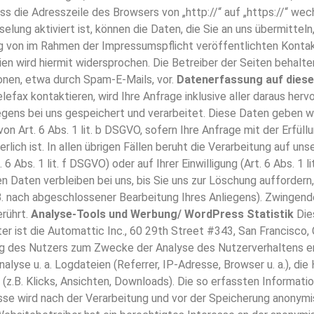
ass die Adresszeile des Browsers von „http://“ auf „https://“ we
lung aktiviert ist, können die Daten, die Sie an uns übermittel
 von im Rahmen der Impressumspflicht veröffentlichten Kontakt
 wird hiermit widersprochen. Die Betreiber der Seiten behalten 
nen, etwa durch Spam-E-Mails, vor.
Datenerfassung auf diese
elefax kontaktieren, wird Ihre Anfrage inklusive aller daraus 
ens bei uns gespeichert und verarbeitet. Diese Daten geben wir 
on Art. 6 Abs. 1 lit. b DSGVO, sofern Ihre Anfrage mit der Erfü
lich ist. In allen übrigen Fällen beruht die Verarbeitung auf u
6 Abs. 1 lit. f DSGVO) oder auf Ihrer Einwilligung (Art. 6 Abs. 1
 Daten verbleiben bei uns, bis Sie uns zur Löschung auffordern,
. B. nach abgeschlossener Bearbeitung Ihres Anliegens). Zwing
rührt.
Analyse-Tools und Werbung/ WordPress Statistik
Die
ter ist die Automattic Inc., 60 29th Street #343, San Francisco
g des Nutzers zum Zwecke der Analyse des Nutzerverhaltens er
Analyse u. a. Logdateien (Referrer, IP-Adresse, Browser u. a.), d
 (z.B. Klicks, Ansichten, Downloads). Die so erfassten Informat
sse wird nach der Verarbeitung und vor der Speicherung anonymi